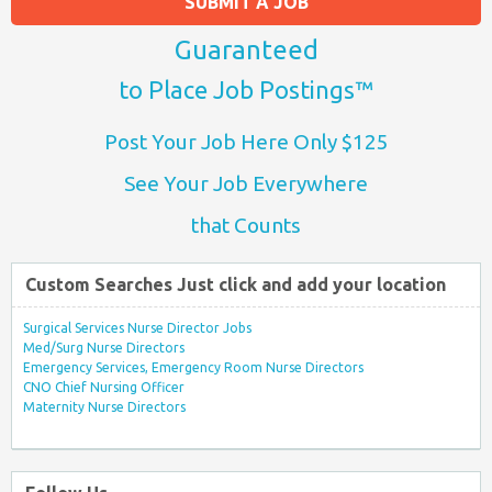
SUBMIT A JOB
Guaranteed
to Place Job Postings™
Post Your Job Here Only $125
See Your Job Everywhere
that Counts
Custom Searches Just click and add your location
Surgical Services Nurse Director Jobs
Med/Surg Nurse Directors
Emergency Services, Emergency Room Nurse Directors
CNO Chief Nursing Officer
Maternity Nurse Directors